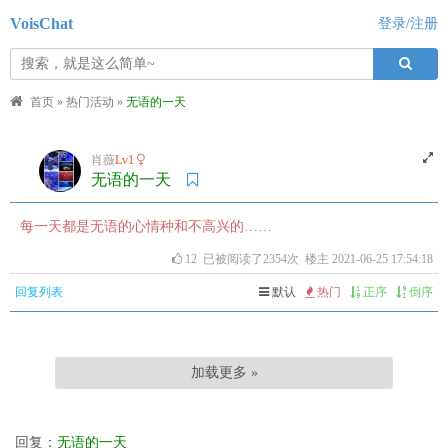
VoisChat
登录/注册
首页
»
热门活动
»
无语的一天
肖薇
Lv1
无语的一天
每一天都是无语的心情种和不高兴的……
12
已被阅读了2354次 楼主 2021-06-25 17:54:18
回复列表
默认
热门
正序
倒序
加载更多 »
回复：
无语的一天