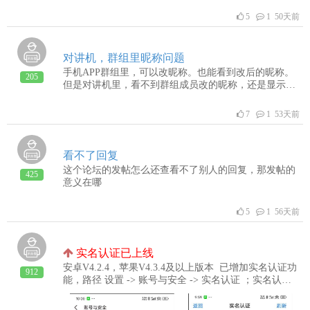
5
1 50天前
对讲机，群组里昵称问题
手机APP群组里，可以改昵称。也能看到改后的昵称。
205
但是对讲机里，看不到群组成员改的昵称，还是显示的
个人昵称。对讲机要优化吧，
7
1 53天前
看不了回复
这个论坛的发帖怎么还查看不了别人的回复，那发帖的
425
意义在哪
5
1 56天前
实名认证已上线
安卓V4.2.4，苹果V4.3.4及以上版本 已增加实名认证功
912
能，路径 设置 -> 账号与安全 -> 实名认证 ；实名认证
成功后，反诈安全机制中消息限制规则会放宽；注意：
实名认证时确保身份信息与运营商办卡时一致；