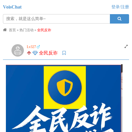
VoisChat
登录/注册
首页
»
热门活动
»
全民反诈
Lv327
全民反诈