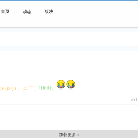
首页
动态
版块
微喇连接一切可能
(๑˃̥̩̥̥̥̥̆ಐ˂̩̩̥̥̩̥̆৭)，_(:3 ⌒ﾞ)_
哇哇哇。
1
加载更多 »