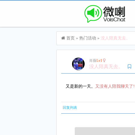
首页
»
热门活动
»
没人陪真无去。
肖薇
Lv1
没人陪真无去。
又是新的一天。
又没有人陪我聊天了!
回复列表