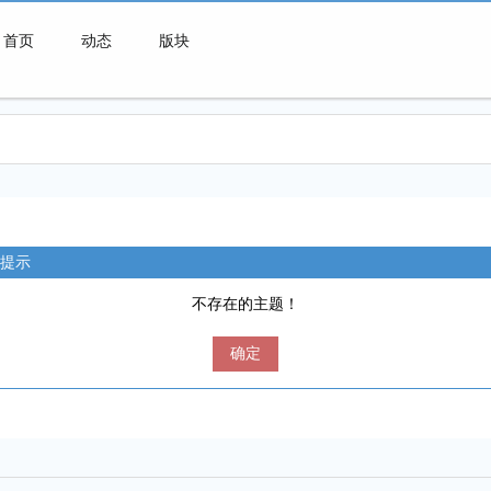
首页
动态
版块
微喇连接一切可能
提示
不存在的主题！
确定