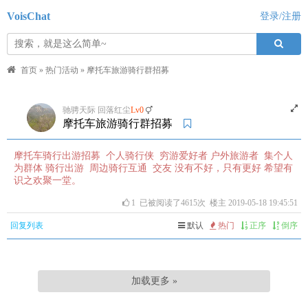
VoisChat
登录/注册
首页
»
热门活动
»
摩托车旅游骑行群招募
驰骋天际 回落红尘
Lv0
摩托车旅游骑行群招募
摩托车骑行出游招募 个人骑行侠 穷游爱好者 户外旅游者 集个人
为群体 骑行出游 周边骑行互通 交友 没有不好，只有更好 希望有
识之欢聚一堂。
1
已被阅读了4615次 楼主 2019-05-18 19:45:51
回复列表
默认
热门
正序
倒序
加载更多 »