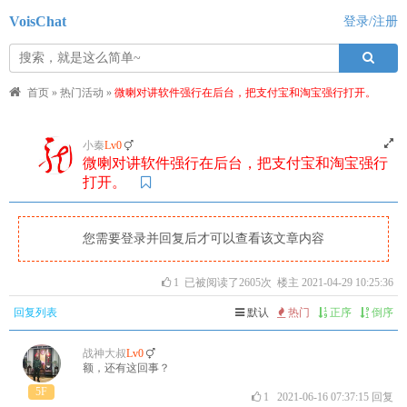
VoisChat
登录/注册
首页
»
热门活动
»
微喇对讲软件强行在后台，把支付宝和淘宝强行打开。
小秦
Lv0
微喇对讲软件强行在后台，把支付宝和淘宝强行
打开。
您需要登录并回复后才可以查看该文章内容
1
已被阅读了2605次 楼主 2021-04-29 10:25:36
回复列表
默认
热门
正序
倒序
战神大叔
Lv0
额，还有这回事？
5F
1
2021-06-16 07:37:15
回复