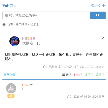
VoisChat
登录/注册
首页
»
热门活动
»
找朋友
肖薇
Lv1
找朋友
找啊找啊找朋友，找到一个好朋友，敬个礼，握握手，你是我的好
朋友。
7
已被阅读了1976次 楼主 2021-07-03 10:42:14
回复列表
默认
热门
正序
倒序
Lv367
1
2F
0
2021-07-03 20:13:20
回复