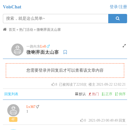
VoisChat
登录/注册
首页
»
热门活动
»
微喇界面太山寨
一路向东
Lv0
微喇界面太山寨
您需要登录并回复后才可以查看该文章内容
8
已被阅读了2210次 楼主 2021-09-22 12:02:21
回复列表
默认
热门
正序
倒序
Lv367
1
4F
0
2021-09-23 00:49:49
回复