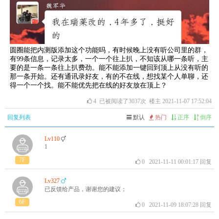
圆圈能把内测版添加这个功能吗，有时候晚上没有听公司里的群，
有99条信息，记录太多，一个一个往上扒，不知该从哪一条听，主
要的是一条一条往上扒费劲。能不能添加一键回到顶上从没有听的
那一条开始。还有通讯录好友，有的不在线，想找某个人单聊，还
得一个一个找。能不能优先把在线的好友放在顶上？
4
已被阅读了3037次 楼主 2021-11-07 17:52:04
回复列表
默认
热门
正序
倒序
Lv110
1
7F
0
2021-11-11 00:01:17
回复
Lv327
已反馈给产品，谢谢您的建议；
6F
0
2021-11-09 18:07:28
回复