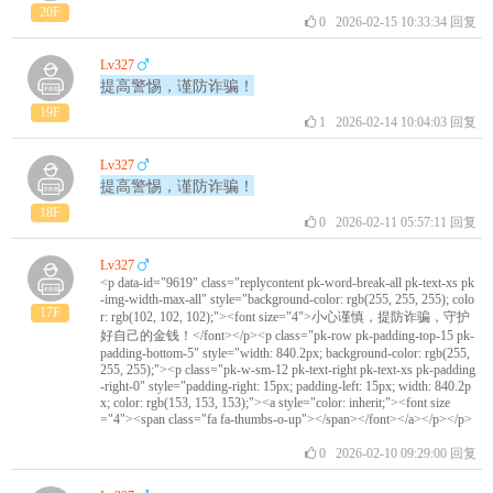
20F
0
2026-02-15 10:33:34
回复
Lv327
提高警惕，谨防诈骗！
19F
1
2026-02-14 10:04:03
回复
Lv327
提高警惕，谨防诈骗！
18F
0
2026-02-11 05:57:11
回复
Lv327
<p data-id="9619" class="replycontent pk-word-break-all pk-text-xs pk
-img-width-max-all" style="background-color: rgb(255, 255, 255); colo
17F
r: rgb(102, 102, 102);"><font size="4">小心谨慎，提防诈骗，守护
好自己的金钱！</font></p><p class="pk-row pk-padding-top-15 pk-
padding-bottom-5" style="width: 840.2px; background-color: rgb(255,
255, 255);"><p class="pk-w-sm-12 pk-text-right pk-text-xs pk-padding
-right-0" style="padding-right: 15px; padding-left: 15px; width: 840.2p
x; color: rgb(153, 153, 153);"><a style="color: inherit;"><font size
="4"><span class="fa fa-thumbs-o-up"></span></font></a></p></p>
0
2026-02-10 09:29:00
回复