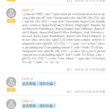
0
2026-02-19 11:31:55
回复
Lv327
<p data-id="9692" class="replycontent pk-word-break-all pk-text-xs pk
-img-width-max-all" style="background-color: rgb(248, 248, 255); colo
22F
r: rgb(102, 102, 102);"><span style="font-family: &quot;Color Emoji&
quot;, system-ui, &quot;PingFang SC&quot;, PingFangSC-Regular, &q
uot;Microsoft YaHei&quot;, &quot;Hiragino Sans GB&quot;, &quot;H
eiti SC&quot;, &quot;WenQuanYi Micro Hei&quot;, Arial, Helvetica, s
ans-serif, &quot;Apple Braille&quot;, &quot;Color Emoji Fix&quot;; fo
nt-size: 14px; caret-color: rgb(0, 0, 0); white-space-collapse: preserve; b
ackground-color: rgb(204, 235, 255);">！</span></p><p class="pk-ro
w pk-padding-top-15 pk-padding-bottom-5" style="width: 311.821px;
background-color: rgb(248, 248, 255);"><p class="pk-w-sm-12 pk-text
-right pk-text-xs pk-padding-right-0" style="width: 311.821px; color: r
gb(153, 153, 153);"><a style="color: inherit;"><span class="fa fa-thum
bs-o-up"></span></a></p></p>
1
2026-02-18 13:09:04
回复
Lv327
提高警惕，谨防诈骗！
21F
1
2026-02-16 09:45:40
回复
Lv327
提高警惕，谨防诈骗！