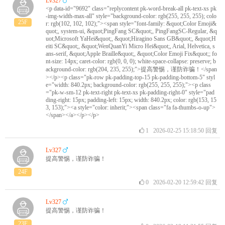
Lv327
<p data-id="9692" class="replycontent pk-word-break-all pk-text-xs pk
-img-width-max-all" style="background-color: rgb(255, 255, 255); colo
25F
r: rgb(102, 102, 102);"><span style="font-family: &quot;Color Emoji&
quot;, system-ui, &quot;PingFang SC&quot;, PingFangSC-Regular, &q
uot;Microsoft YaHei&quot;, &quot;Hiragino Sans GB&quot;, &quot;H
eiti SC&quot;, &quot;WenQuanYi Micro Hei&quot;, Arial, Helvetica, s
ans-serif, &quot;Apple Braille&quot;, &quot;Color Emoji Fix&quot;; fo
nt-size: 14px; caret-color: rgb(0, 0, 0); white-space-collapse: preserve; b
ackground-color: rgb(204, 235, 255);">提高警惕，谨防诈骗！</span
></p><p class="pk-row pk-padding-top-15 pk-padding-bottom-5" styl
e="width: 840.2px; background-color: rgb(255, 255, 255);"><p class
="pk-w-sm-12 pk-text-right pk-text-xs pk-padding-right-0" style="pad
ding-right: 15px; padding-left: 15px; width: 840.2px; color: rgb(153, 15
3, 153);"><a style="color: inherit;"><span class="fa fa-thumbs-o-up">
</span></a></p></p>
1
2026-02-25 15:18:50
回复
Lv327
提高警惕，谨防诈骗！
24F
0
2026-02-20 12:59:42
回复
Lv327
提高警惕，谨防诈骗！
23F