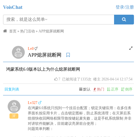
VoisChat
登录/注册
首页
»
热门活动
»
APP熄屏就断网
Lv0
APP熄屏就断网
鸿蒙系统6.0版本以上为什么熄屏就断网
7
已被阅读了1335次 楼主 2026-04-14 12:17:54
回复列表
默认
热门
正序
倒序
Lv327
在鸿蒙6.0系统只找到一个挂后台配置；锁定关键应用：在多任务
界面长按应用卡片，点击锁定图标，防止系统清理；在灭屏后系
3F
统很快收回网络权限导致按键起麦失败，这是手机系统限制 并非
对讲软件能解决，目前建议亮屏前台使用；
问题简单判断：