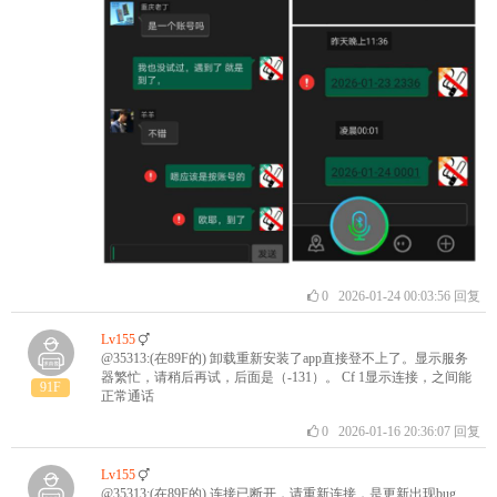
0
2026-01-24 00:03:56
回复
Lv155
@35313:(在89F的) 卸载重新安装了app直接登不上了。显示服务
器繁忙，请稍后再试，后面是（-131）。 Cf 1显示连接，之间能
91F
正常通话
0
2026-01-16 20:36:07
回复
Lv155
@35313:(在89F的) 连接已断开，请重新连接，是更新出现bug