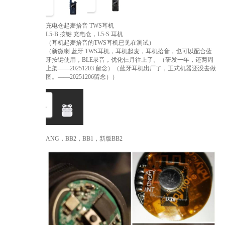
充电仓起麦拾音 TWS耳机
L5-B 按键 充电仓，L5-S 耳机
（耳机起麦拾音的TWS耳机已见在测试）
（新微喇 蓝牙 TWS耳机，耳机起麦，耳机拾音，也可以配合蓝
牙按键使用，BLE录音，优化仨月往上了。（研发一年，还两周
上架——20251203 留念）（蓝牙耳机出厂了，正式机器还没去做
图。——20251206留念））
ANG，BB2，BB1，新版BB2