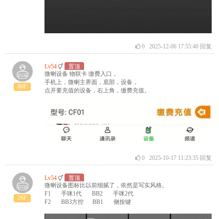
0
2025-12-06 17:55:40
回复
Lv54
置顶
微喇设备 物联卡 缴费入口，
手机上，微喇主界面，底部，设备，
80F
点开要充值的设备，右上角，缴费充值。
0
2025-10-17 11:23:35
回复
Lv54
置顶
微喇设备图标比以前细腻了，依然是写实风格。
F1 手咪1代 BB2 手咪2代
26F
F2 BB3方控 BB1 侧按键