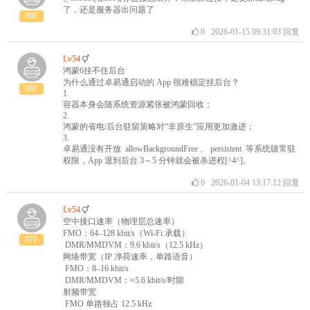
了，还是服务器出问题了
90F
0
2026-01-15 09:31:03
回复
Lv54
鸿蒙6挂不住后台
为什么通过卓易通启动的 App 很难稳定挂后台？
88F
1.
容器本身会随系统资源紧张被鸿蒙回收；
2.
鸿蒙的省电/后台驻留策略对“非原生”应用更加激进；
3.
卓易通没有开放 allowBackgroundFree 、 persistent 等系统级常驻
权限，App 退到后台 3～5 分钟就会被杀进程[^4^]。
0
2026-01-04 13:17:12
回复
Lv54
空中接口速率（物理层总速率）
FMO：64–128 kbit/s（Wi-Fi 承载）
87F
DMR/MMDVM：9.6 kbit/s（12.5 kHz）
网络带宽（IP 净荷速率，单路语音）
FMO：8–16 kbit/s
DMR/MMDVM：≈5.6 kbit/s/时隙
射频带宽
FMO 单路独占 12.5 kHz