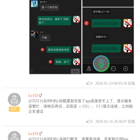
0
2026-01-24 00:03:56
回复
Lv155
@35313:(在89F的) 卸载重新安装了app直接登不上了。显示服务
器繁忙，请稍后再试，后面是（-131）。 Cf 1显示连接，之间能
91F
正常通话
0
2026-01-16 20:36:07
回复
Lv155
@35313:(在89F的) 连接已断开，请重新连接，是更新出现bug