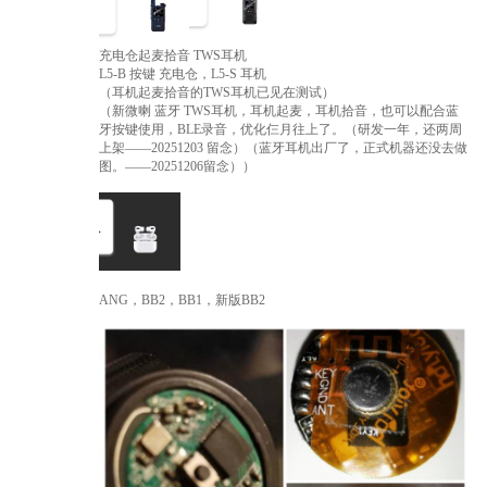
充电仓起麦拾音 TWS耳机
L5-B 按键 充电仓，L5-S 耳机
（耳机起麦拾音的TWS耳机已见在测试）
（新微喇 蓝牙 TWS耳机，耳机起麦，耳机拾音，也可以配合蓝
牙按键使用，BLE录音，优化仨月往上了。（研发一年，还两周
上架——20251203 留念）（蓝牙耳机出厂了，正式机器还没去做
图。——20251206留念））
ANG，BB2，BB1，新版BB2