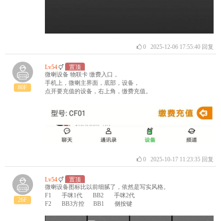
0
2025-12-06 17:55:40
回复
Lv54
置顶
微喇设备 物联卡 缴费入口，
手机上，微喇主界面，底部，设备，
80F
点开要充值的设备，右上角，缴费充值。
0
2025-10-17 11:23:35
回复
Lv54
置顶
微喇设备图标比以前细腻了，依然是写实风格。
F1 手咪1代 BB2 手咪2代
26F
F2 BB3方控 BB1 侧按键