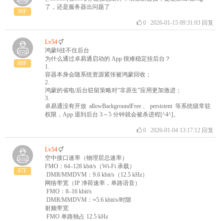
了，还是服务器出问题了
90F
0
2026-01-15 09:31:03
回复
Lv54
鸿蒙6挂不住后台
为什么通过卓易通启动的 App 很难稳定挂后台？
88F
1.
容器本身会随系统资源紧张被鸿蒙回收；
2.
鸿蒙的省电/后台驻留策略对“非原生”应用更加激进；
3.
卓易通没有开放 allowBackgroundFree 、 persistent 等系统级常驻
权限，App 退到后台 3～5 分钟就会被杀进程[^4^]。
0
2026-01-04 13:17:12
回复
Lv54
空中接口速率（物理层总速率）
FMO：64–128 kbit/s（Wi-Fi 承载）
87F
DMR/MMDVM：9.6 kbit/s（12.5 kHz）
网络带宽（IP 净荷速率，单路语音）
FMO：8–16 kbit/s
DMR/MMDVM：≈5.6 kbit/s/时隙
射频带宽
FMO 单路独占 12.5 kHz