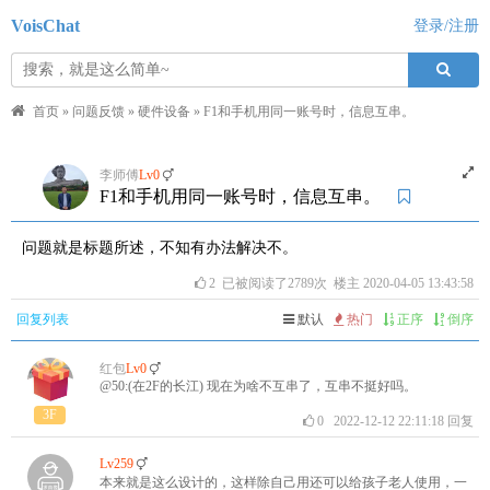
VoisChat
登录/注册
首页
»
问题反馈
»
硬件设备
»
F1和手机用同一账号时，信息互串。
李师傅
Lv0
F1和手机用同一账号时，信息互串。
问题就是标题所述，不知有办法解决不。
2
已被阅读了2789次 楼主 2020-04-05 13:43:58
回复列表
默认
热门
正序
倒序
红包
Lv0
@50:(在2F的长江) 现在为啥不互串了，互串不挺好吗。
3F
0
2022-12-12 22:11:18
回复
Lv259
本来就是这么设计的，这样除自己用还可以给孩子老人使用，一