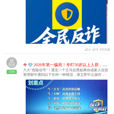
4
8 195天前
2026年第一骗局！专盯50岁以上人群，有人已倾家荡产…
六大“危险信号”！遇见一个立马拉黑如果你或家人在投
1500
资理财中遇到以下任何一种情况，请立即中止操作，并
报警！1：要求缴纳“解冻费”、“手续费”等2：引导向个
人私人账户转账3： 前期给予“小额返利”诱饵4： 鼓吹
有“内幕消息”、“稳赚不赔”5：诱导进行“线下交易”6：
要求开启“屏幕共享”功能（此举会泄露你所有手机操作
信息和密码！）