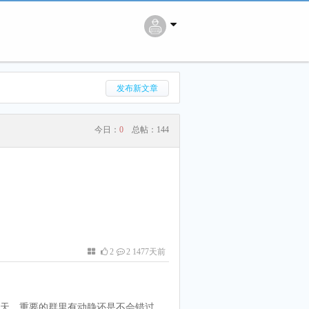
搜 索
发布新文章
今日：
0
总帖：
144
2
2 1477天前
天，重要的群里有动静还是不会错过，