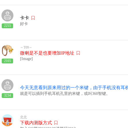
卡卡
好卡
2255
～T09～
微喇是不是也要增加IP地址
[Image]
2105
就是可以插到手机耳机孔里的米键，或叫360智键。
3234
北北
下载内测版方式