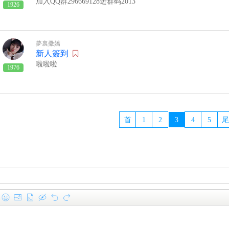
加入QQ群296669128进群码2013
1926
夢裏撒嬌
新人簽到
啦啦啦
1976
首
1
2
3
4
5
尾