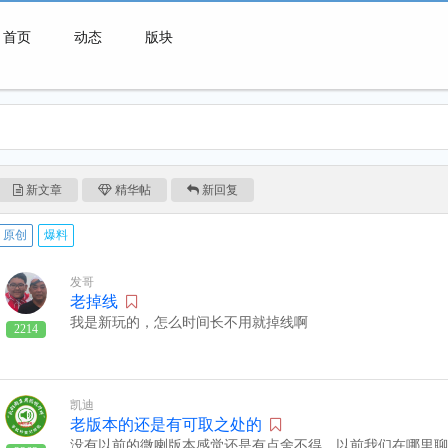
首页
动态
版块
微喇连接一切可能
新文章
精华帖
新回复
原创
爆料
发哥
老掉线
我是新玩的，怎么时间长不用就掉线啊
2214
凯迪
老版本的还是有可取之处的
没有以前的微喇版本感觉还是有点舍不得，以前我们在哪里聊