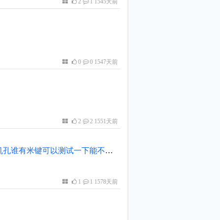
2
1 1545天前
0
0 1547天前
2
2 1551天前
今天无意看到原来用过的一个米键，由于手机没有耳机孔谁有米键可以测试一下能不能起麦。
1
1 1578天前