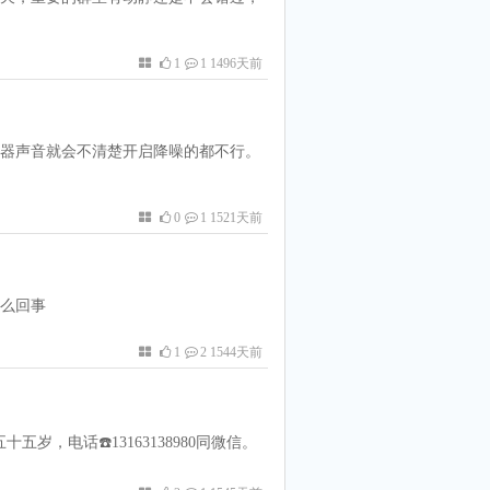
1
1 1496天前
器声音就会不清楚开启降噪的都不行。
0
1 1521天前
么回事
1
2 1544天前
，电话☎️13163138980同微信。