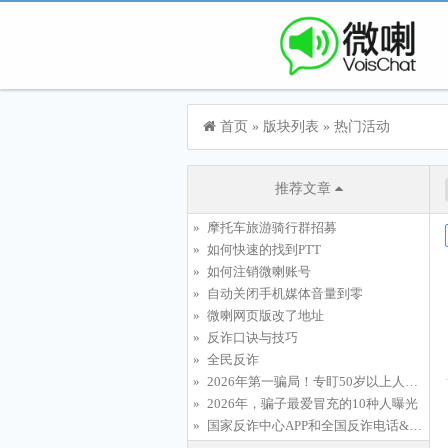
首页
»
版块列表
»
热门活动
推荐文章
摩托车旅游骑行群招募
如何快速的找到PTT
如何注销微喇账号
自动关闭手机媒体音量到零
微喇网页版改了地址
反诈口诀与技巧
全民反诈
2026年第一骗局！专盯50岁以上人群，有人已倾家荡产…
2026年，骗子最爱冒充的10种人曝光
国家反诈中心APP和全国反诈电话&quot;96110&quot;推广宣传