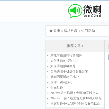
首页
»
版块列表
»
热门活动
推荐文章
摩托车旅游骑行群招募
如何快速的找到PTT
如何注销微喇账号
自动关闭手机媒体音量到零
微喇网页版改了地址
反诈口诀与技巧
全民反诈
2026年第一骗局！专盯50岁以上人群，有人已倾家荡产…
2026年，骗子最爱冒充的10种人曝光
国家反诈中心APP和全国反诈电话&quot;96110&quot;推广宣传