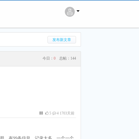
搜 索
发布新文章
今日：
0
总帖：
144
5
4 1703天前
群，有99条信息，记录太多，一个一个