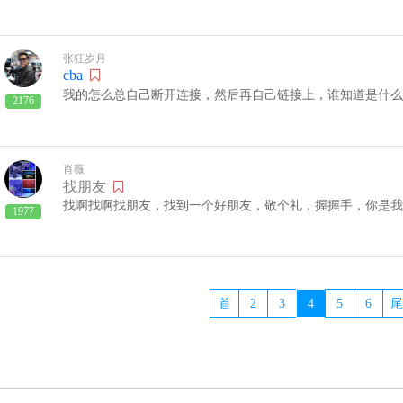
张狂岁月
cba
我的怎么总自己断开连接，然后再自己链接上，谁知道是什么
2176
肖薇
找朋友
找啊找啊找朋友，找到一个好朋友，敬个礼，握握手，你是我
1977
首
2
3
4
5
6
尾